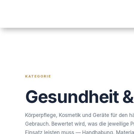
KATEGORIE
Gesundheit &
Körperpflege, Kosmetik und Geräte für den h
Gebrauch. Bewertet wird, was die jeweilige P
Einsatz leisten muss — Handhabung, Material