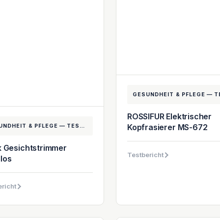
ROSSIFUR Elektrischer
Kopfrasierer MS-672
GESUNDHEIT & PFLEGE — TESTBERICHTE | PRÜFMAGAZIN.DE
k Gesichtstrimmer
Testbericht
los
richt