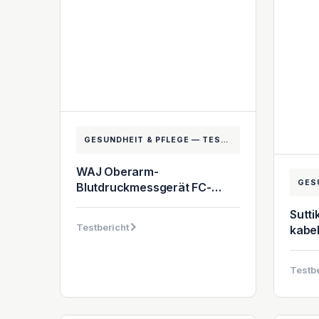
GESUNDHEIT & PFLEGE — TESTBERICHTE | PRÜFMAGAZIN.DE
WAJ Oberarm-
Blutdruckmessgerät FC-
BP120
Sutti
Testbericht
kabel
Testbe