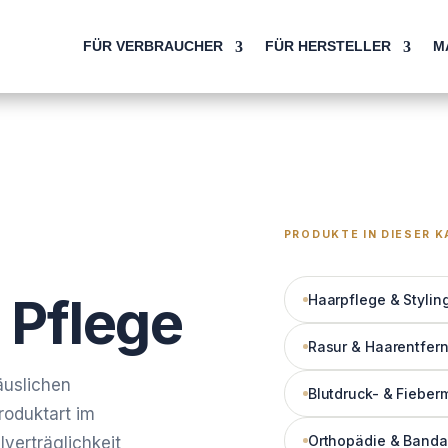
FÜR VERBRAUCHER
FÜR HERSTELLER
M
PRODUKTE IN DIESER 
 Pflege
Haarpflege & Stylin
Rasur & Haarentfer
äuslichen
Blutdruck- & Fieber
roduktart im
Orthopädie & Band
verträglichkeit