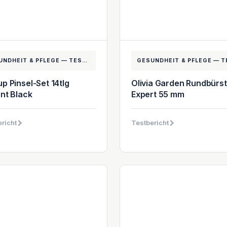
GESUNDHEIT & PFLEGE — TESTBERICHTE | PRÜFMAGAZIN.DE
p Pinsel-Set 14tlg
Olivia Garden Rundbürs
nt Black
Expert 55 mm
richt
Testbericht