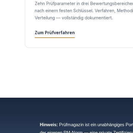
Zehn Prüfparameter in drei Bewertungsbereiche
nach einem festen Schlüssel. Verfahren, Method
Verteilung — vollständig dokumentiert.
Zum Prüfverfahren
Hinweis:
Prüfmagazin ist ein unabhängiges Porta
der eigenen PM-Norm — eine private Zertifizieru