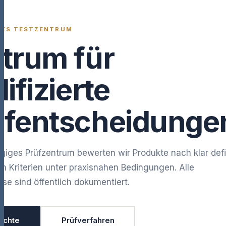
GES TESTZENTRUM
trum für
ifizierte
fentscheidunge
giges Prüfzentrum bewerten wir Produkte nach klar defi
n Kriterien unter praxisnahen Bedingungen. Alle
se sind öffentlich dokumentiert.
ichte
Prüfverfahren