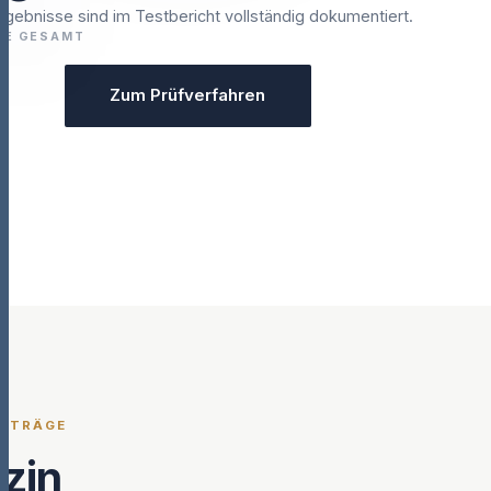
rgebnisse sind im Testbericht vollständig dokumentiert.
TE GESAMT
Zum Prüfverfahren
EITRÄGE
zin