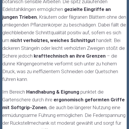
botanisch sensible Arbeiten. Die spitz zulaufenden
Edelstahlklingen ermöglichen
gezielte Eingriffe an
jungen Trieben
, Kräutern oder filigranen Blättern ohne den
umliegenden Pflanzenkörper zu beschädigen. Dabei fällt die
gleichbleibende Schnittqualität positiv auf, sofern es sich
um
nicht verholztes, weiches Schnittgut
handelt. Bei
dickeren Stängeln oder leicht verholzten Zweigen stößt die
Schere jedoch
krafttechnisch an ihre Grenzen
– die
dünne Klingengeometrie verformt sich unter zu hohem
Druck, was zu ineffizientem Schneiden oder Quetschen
führen kann.
Im Bereich
Handhabung & Eignung
punktet die
Gartenschere durch ihre
ergonomisch geformten Griffe
mit Softgrip-Zonen
, die auch bei längerer Nutzung eine
ermüdungsarme Führung ermöglichen. Die Federspannung
der Rückstellmechanik ist moderat gewählt und sorgt für