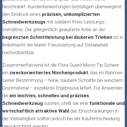
beschränkt. Kundenbewertungen bestätigen überwiegend
den Eindruck eines
präzisen, unkomplizierten
Schneidwerkzeugs
mit solidem Preis-Leistungs-
Verhältnis. Die gelegentlich geäußerte Kritik an der
begrenzten Schnittleistung bei dickeren Trieben
ist in
Anbetracht der klaren Fokussierung auf Detailarbeit
nachvollziehbar.
Zusammenfassend ist die Flora Guard Micro-Tip Schere
ein
zweckorientiertes Nischenprodukt
, das im Rahmen
seiner Bestimmung – feine, saubere Schnitte bei weichem
Grünmaterial – exzellente Ergebnisse liefert. Für Anwender,
die
ein leichtes, schnelles und präzises
Schneidwerkzeug
suchen, stellt sie eine
funktionale und
wirtschaftlich attraktive Wahl
dar. Einschränkungen in
der Vielseitigkeit sollten jedoch bei der Kaufentscheidung
berücksichtigt werden.