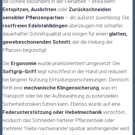
die Schere besonders in der Feinarbeit – etwa beim
Entspitzen, Auslichten
oder
Zurückschneiden
sensibler Pflanzenpartien
– als äußerst zuverlässig. Die
rostfreien Edelstahlklingen
überzeugen mit scharfer,
dauerhafter Schnittqualität und sorgen für einen
glatten,
gewebeschonenden Schnitt
, der die Heilung der
Pflanzen begünstigt.
Die
Ergonomie
wurde praxisorientiert umgesetzt: Der
Softgrip-Griff
liegt rutschfest in der Hand und reduziert
bei längerer Nutzung Ermüdungserscheinungen. Dennoch
fehlt eine
mechanische Klingensicherung
, was im
Transport oder bei der Aufbewahrung zu potenziellen
Sicherheitsrisiken führen kann. Ebenso wurde auf eine
Federunterstützung oder Hebelmechanik
verzichtet,
wodurch das Schneiden härterer Pflanzenteile oder
mehrerer Triebe nacheinander spürbar anstrengender wird.