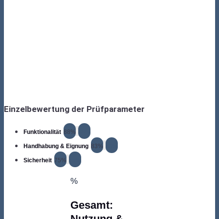
Einzelbewertung der Prüfparameter
Funktionalität
88%
88%
Handhabung & Eignung
83%
83%
Sicherheit
75%
75%
%
Gesamt:
Nutzung &