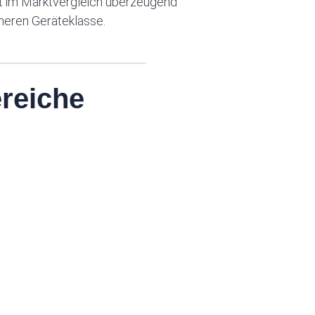
t im Marktvergleich überzeugend
heren Geräteklasse.
reiche