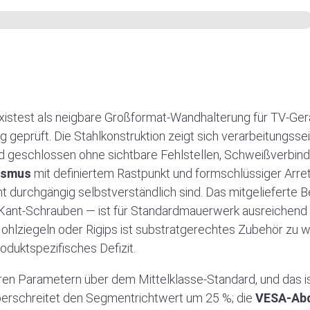
stest als neigbare Großformat-Wandhalterung für TV-Ger
g geprüft. Die Stahlkonstruktion zeigt sich verarbeitungssei
geschlossen ohne sichtbare Fehlstellen, Schweißverbind
ismus
mit definiertem Rastpunkt und formschlüssiger Arre
ht durchgängig selbstverständlich sind. Das mitgelieferte
ant-Schrauben — ist für Standardmauerwerk ausreichend d
lziegeln oder Rigips ist substratgerechtes Zubehör zu wä
oduktspezifisches Defizit.
ren Parametern über dem Mittelklasse-Standard, und das i
erschreitet den Segmentrichtwert um 25 %; die
VESA-Ab