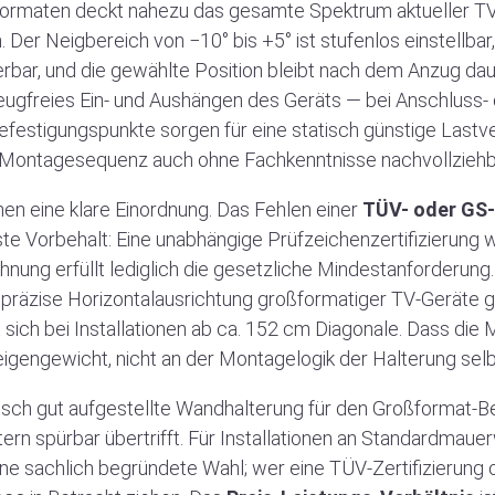
ormaten deckt nahezu das gesamte Spektrum aktueller T
 Der Neigbereich von −10° bis +5° ist stufenlos einstellbar,
bar, und die gewählte Position bleibt nach dem Anzug dauer
eugfreies Ein- und Aushängen des Geräts — bei Anschluss-
efestigungspunkte sorgen für eine statisch günstige Lastve
 Montagesequenz auch ohne Fachkenntnisse nachvollziehb
nen eine klare Einordnung. Das Fehlen einer
TÜV- oder GS-
ste Vorbehalt: Eine unabhängige Prüfzeichenzertifizierung 
ung erfüllt lediglich die gesetzliche Mindestanforderung.
präzise Horizontalausrichtung großformatiger TV-Geräte g
ich bei Installationen ab ca. 152 cm Diagonale. Dass die
teeigengewicht, nicht an der Montagelogik der Halterung selb
sch gut aufgestellte Wandhalterung für den Großformat-Ber
rn spürbar übertrifft. Für Installationen an Standardmauer
ine sachlich begründete Wahl; wer eine TÜV-Zertifizierung 