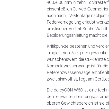
900×600 mm in zehn Lochrasterf
einschließlich Curved-Geometrien.
auch nach TV-Montage nachjustier
Federverriegelung erlaubt werkz
praktischer Vorteil. Sechs Wandb
Bebilderungsanleitung macht die
Kritikpunkte bestehen und verdie
Traglast von 75 kg der gewichtig
wünschenswert; die CE-Kennzeichn
Kompaktwasserwaage ist für die 
Referenzwasserwaage empfiehlt s
zweit sinnvoll ist, liegt am Gerä
Die deleyCON W68 ist eine techni
den relevanten Leistungsparamete
oberen Gewichtsbereich ist sie e