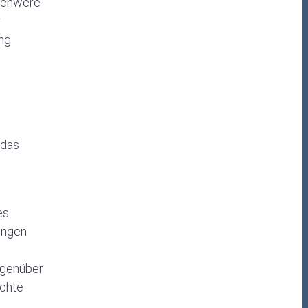
 schwere
r
ng
 das
es
ungen
egenüber
achte