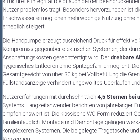
strukturelle Integrität bleibt auch bei der beeindruckende
Nutzer problemlos trägt. Besonders hervorzuheben ist di
Frischwasser ermöglichen mehrwöchige Nutzung ohne häu
erheblich steigert.
Die Handpumpe erzeugt ausreichend Druck für effektive S
Kompromiss gegenüber elektrischen Systemen, der durch
Anschaffungskosten gerechtfertigt wird. Der
drehbare A
hygienisches Entleeren ohne Spritzgefahr ermöglicht. Die 
Gesamtgewicht von über 30 kg bei Vollbefüllung die Grenz
Füllstandsanzeige verhindert ungewolltes Überlaufen und
Nutzererfahrungen mit durchschnittlich
4,5 Sternen bei
Systems. Langzeitanwender berichten von jahrelanger Fun
empfehlenswert ist. Die klassische WC-Form reduziert 
familientauglich. Montage und Demontage gelingen werkze
komplexeren Systemen. Die beigelegte Tragetasche und
Konzeption.