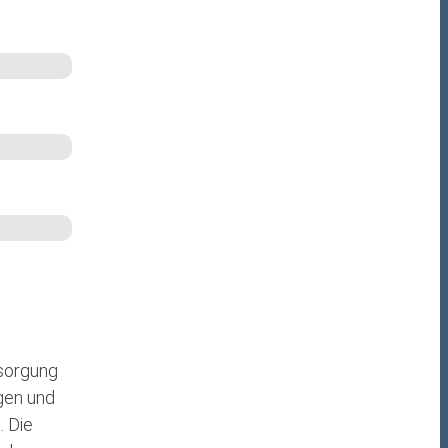
rsorgung
gen und
. Die