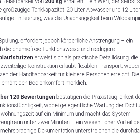
n Belastbarkeit von
200 kg
erhalten – ein Wert, der selbst
e großzügige Tankkapazität: 20 Liter Abwasser und 12 Lite
fige Entleerung, was die Unabhängigkeit beim Wildcampi
pülung, erfordert jedoch körperliche Anstrengung – ein
 die chemiefreie Funktionsweise und niedrigere
blaufstutzen
erweist sich als praktische Detaillösung, die
zweiteilige Konstruktion erlaubt flexiblen Transport, wobei
en der Handhabbarkeit für kleinere Personen erreicht. Die
 erhöht den Bedienkomfort merklich.
 über 120 Bewertungen
bestätigen die Praxistauglichkeit d
ktionstüchtigkeit, wobei gelegentliche Wartung der Dicht
Gewöhnungszeit auf ein Minimum und macht das System
ugfrei in unter zwei Minuten – ein wesentlicher Vorteil g
 mehrsprachige Dokumentation unterstreichen die durchd