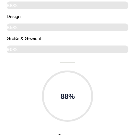
88%
Design
85%
Größe & Gewicht
90%
88%