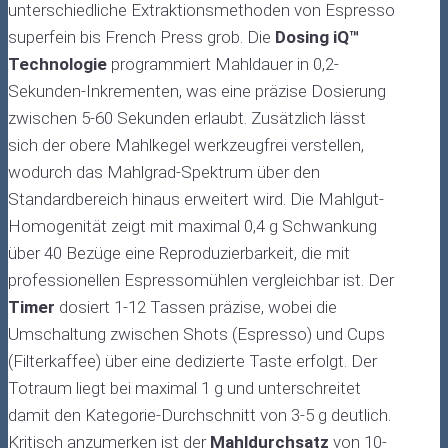
unterschiedliche Extraktionsmethoden von Espresso
superfein bis French Press grob. Die
Dosing iQ™
Technologie
programmiert Mahldauer in 0,2-
Sekunden-Inkrementen, was eine präzise Dosierung
zwischen 5-60 Sekunden erlaubt. Zusätzlich lässt
sich der obere Mahlkegel werkzeugfrei verstellen,
wodurch das Mahlgrad-Spektrum über den
Standardbereich hinaus erweitert wird. Die Mahlgut-
Homogenität zeigt mit maximal 0,4 g Schwankung
über 40 Bezüge eine Reproduzierbarkeit, die mit
professionellen Espressomühlen vergleichbar ist. Der
Timer
dosiert 1-12 Tassen präzise, wobei die
Umschaltung zwischen Shots (Espresso) und Cups
(Filterkaffee) über eine dedizierte Taste erfolgt. Der
Totraum liegt bei maximal 1 g und unterschreitet
damit den Kategorie-Durchschnitt von 3-5 g deutlich.
Kritisch anzumerken ist der
Mahldurchsatz
von 10-