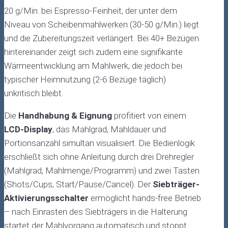
20 g/Min. bei Espresso-Feinheit, der unter dem
Niveau von Scheibenmahlwerken (30-50 g/Min.) liegt
und die Zubereitungszeit verlängert. Bei 40+ Bezügen
hintereinander zeigt sich zudem eine signifikante
Wärmeentwicklung am Mahlwerk, die jedoch bei
typischer Heimnutzung (2-6 Bezüge täglich)
unkritisch bleibt.
Die
Handhabung & Eignung
profitiert von einem
LCD-Display
, das Mahlgrad, Mahldauer und
Portionsanzahl simultan visualisiert. Die Bedienlogik
erschließt sich ohne Anleitung durch drei Drehregler
(Mahlgrad, Mahlmenge/Programm) und zwei Tasten
(Shots/Cups, Start/Pause/Cancel). Der
Siebträger-
Aktivierungsschalter
ermöglicht hands-free Betrieb
– nach Einrasten des Siebträgers in die Halterung
startet der Mahlvorgang automatisch und stoppt